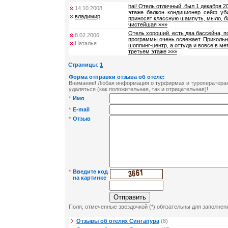
hai! Отель отличный .был 1 декабря 20
14.10.2008
этаже. балкон. кондиционер. сейф..у
владимир
приносят классную шампуть, мыло, ба
чистейшая »»»
Отель хороший, есть два бассейна, п
8.02.2006
программы очень освежает. Прикольн
Наталья
шоппинг-центр, а оттуда и вовсе в ме
третьем этаже »»»
Страницы
:
1
Форма отправки отзыва об отеле:
Внимание! Любая информация о турфирмах и туроператорах 
удаляться (как положительная, так и отрицательная)!
*
Имя
*
E-mail
*
Отзыв
*
Введите код
на картинке
Поля, отмеченные звездочкой (*) обязательны для заполнен
Отзывы об отелях Сингапура
(8)