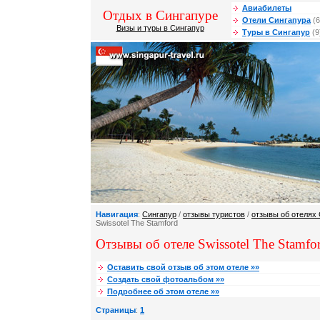
Авиабилеты
Отдых в Сингапуре
Отели Сингапура
(6
Визы и туры в Сингапур
Туры в Сингапур
(9
Навигация
:
Сингапур
/
отзывы туристов
/
отзывы об отелях
Swissotel The Stamford
Отзывы об отеле Swissotel The Stamfor
Оставить свой отзыв об этом отеле »»
Создать свой фотоальбом »»
Подробнее об этом отеле »»
Страницы
:
1