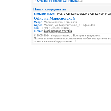
Отзывы об отелях Сингапура
(17)
Наши координаты
Singapur-Travel
-
туры в Сингапур, отдых в Сингапуре, отел
Офис на Марксистской
Метро
: Марксистская / Таганская
Адрес
: Москва, ул. Марксистская, д 3 офис 416
Тел
: +7 (495) 785-88-10 (мн.)
E-mail
:
info@singapur-travel.ru
© 2005-2014, singapur-travel.ru Все права защищены.
Полное или частичное использование любых материалов во
ссылке на www.singapur-travel.ru!